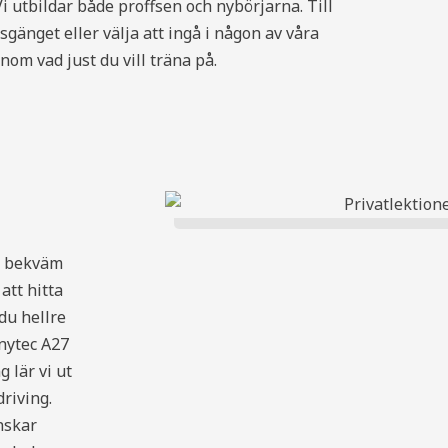
 Vi utbildar både proffsen och nybörjarna. Till
änget eller välja att ingå i någon av våra
genom vad just du vill träna på.
li bekväm
att hitta
 du hellre
nytec A27
g lär vi ut
riving.
nskar