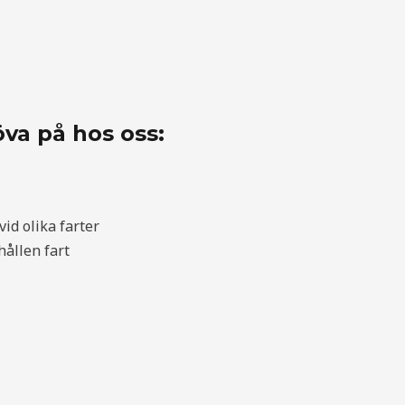
va på hos oss:
id olika farter
ållen fart