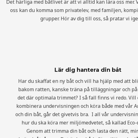
Det härliga med båtlivet är att vi alltid kan lära oss mer.
oss kan du komma som privatelev, med familjen, kompisg
grupper. Hör av dig till oss, så pratar vi i
Lär dig hantera din båt
Har du skaffat en ny båt och vill ha hjälp med att b
bakom ratten, kanske träna på tilläggningar och på 
det där optimala trimmet? I så fall finns vi redo. Vill
kombinera undervisningen och köra både med vår A
och din båt, går det givetvis bra. I all vår undervisnin
hur du ska köra mer miljömedvetet, så kallad Eco-d
Genom att trimma din båt och lasta den rätt, mi