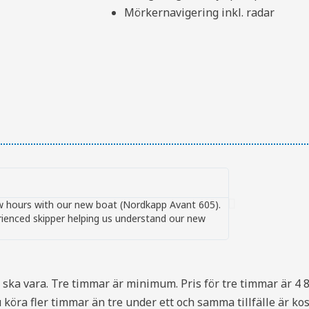
Mörkernavigering inkl. radar
Michel





few hours with our new boat (Nordkapp Avant 605).
Tack för en toppe
rienced skipper helping us understand our new
bensinslang etc. 
hjälp.
n ska vara. Tre timmar är minimum. Pris för tre timmar är 4 
du köra fler timmar än tre under ett och samma tillfälle är k