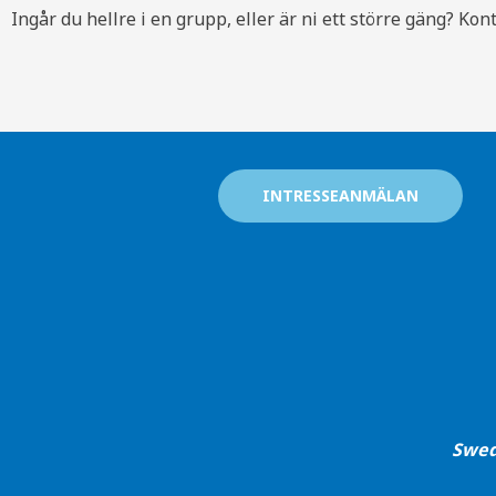
Ingår du hellre i en grupp, eller är ni ett större gäng? Kont
INTRESSEANMÄLAN
Swed