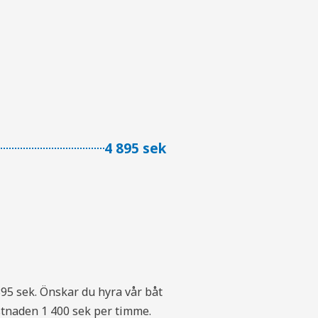
4 895 sek
nlektion! Var supernyttigt med grundkunskaper och nyttiga tips, och 
Var toppen! Det känns som om vi nu kommer klara av att åka ut med b
895 sek. Önskar du hyra vår båt
ostnaden 1 400 sek per timme.