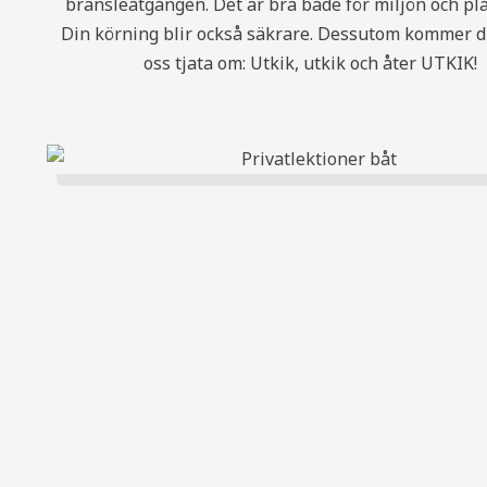
bränsleåtgången. Det är bra både för miljön och pl
Din körning blir också säkrare. Dessutom kommer d
oss tjata om: Utkik, utkik och åter UTKIK!