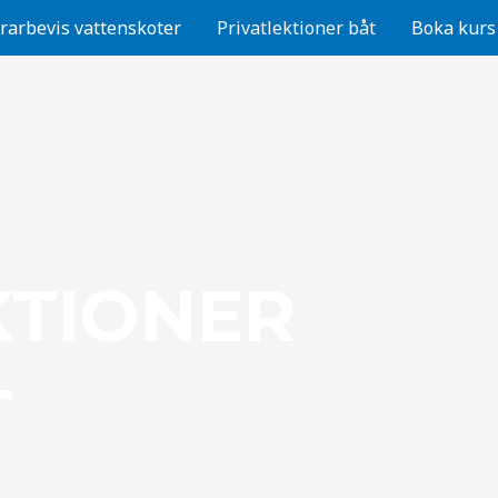
rarbevis vattenskoter
Privatlektioner båt
Boka kurs
KTIONER
T